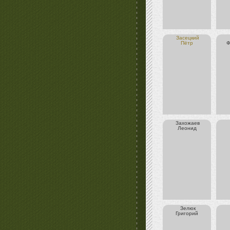
Засецкий
Пётр
Ф
Захожаев
Леонид
Зелюк
Григорий