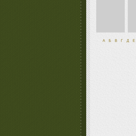
А
Б
В
Г
Д
Е