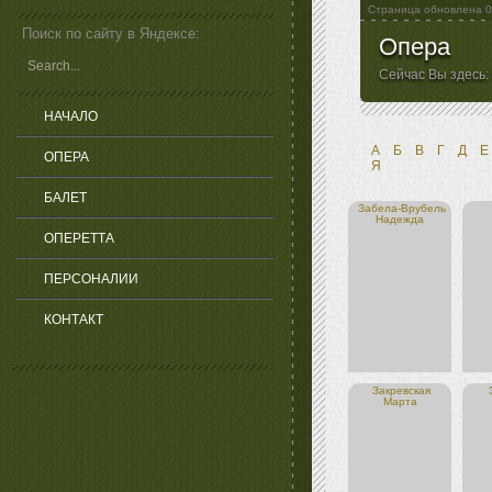
Страница обновлена
0
Поиск по сайту в Яндексе:
Опера
Сейчас Вы здесь:
НАЧАЛО
А
Б
В
Г
Д
Е
ОПЕРА
Я
БАЛЕТ
Забела-Врубель
Надежда
ОПЕРЕТТА
ПЕРСОНАЛИИ
КОНТАКТ
Закревская
Марта