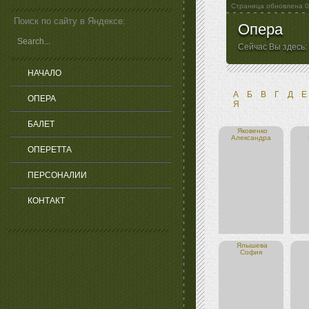
Страница обновлена
0
Поиск по сайту в Яндексе:
Опера
Сейчас Вы здесь:
НАЧАЛО
А
Б
В
Г
Д
Е
ОПЕРА
Я
БАЛЕТ
Яковенко
Александра
ОПЕРЕТТА
ПЕРСОНАЛИИ
КОНТАКТ
Ялышева
София