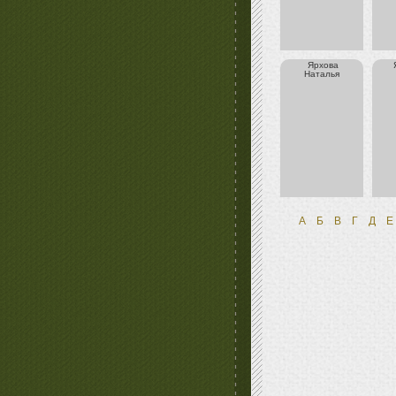
Ярхова
Наталья
А
Б
В
Г
Д
Е