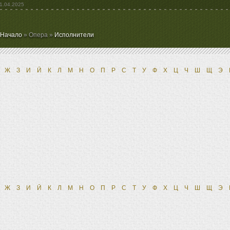
1.04.2025
Начало
» Опера »
Исполнители
Ж
З
И
Й
К
Л
М
Н
О
П
Р
С
Т
У
Ф
Х
Ц
Ч
Ш
Щ
Э
Ж
З
И
Й
К
Л
М
Н
О
П
Р
С
Т
У
Ф
Х
Ц
Ч
Ш
Щ
Э