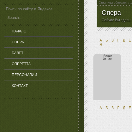
Страница обновлена
1
Поиск по сайту в Яндексе:
Опера
Сейчас Вы здесь:
НАЧАЛО
А
Б
В
Г
Д
Е
ОПЕРА
Я
БАЛЕТ
Йоцис
Йонас
ОПЕРЕТТА
ПЕРСОНАЛИИ
КОНТАКТ
А
Б
В
Г
Д
Е