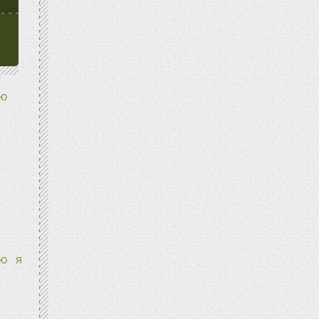
Ю
Ю
Я