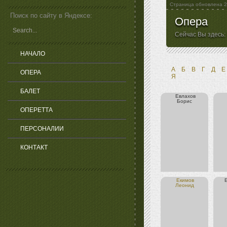
Страница обновлена
2
Поиск по сайту в Яндексе:
Опера
Сейчас Вы здесь:
НАЧАЛО
А
Б
В
Г
Д
Е
ОПЕРА
Я
БАЛЕТ
Евлахов
Борис
ОПЕРЕТТА
ПЕРСОНАЛИИ
КОНТАКТ
Екимов
Леонид