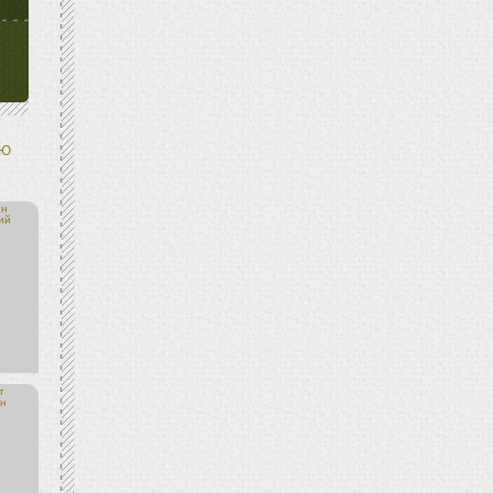
Ю
ин
ий
т
н