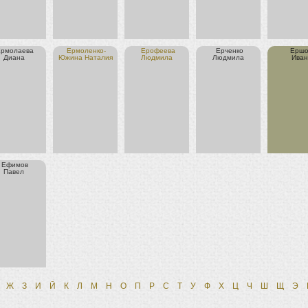
Ермолаева
Ермоленко-
Ерофеева
Ерченко
Ершо
Диана
Южина Наталия
Людмила
Людмила
Иван
Ефимов
Павел
Ж
З
И
Й
К
Л
М
Н
О
П
Р
С
Т
У
Ф
Х
Ц
Ч
Ш
Щ
Э