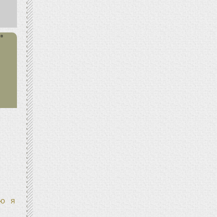
в
Ю
Я