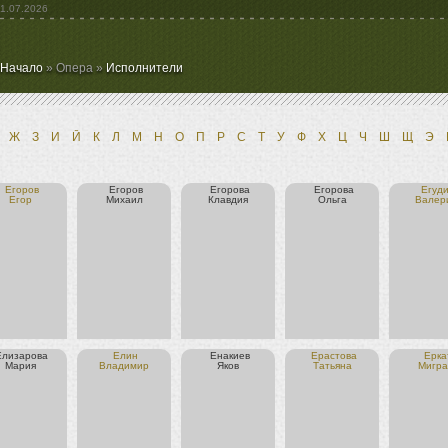
1.07.2026
Начало
» Опера »
Исполнители
Ж
З
И
Й
К
Л
М
Н
О
П
Р
С
Т
У
Ф
Х
Ц
Ч
Ш
Щ
Э
Егоров
Егоров
Егорова
Егорова
Егуд
Егор
Михаил
Клавдия
Ольга
Валер
Елизарова
Елин
Енакиев
Ерастова
Ерка
Мария
Владимир
Яков
Татьяна
Мигра