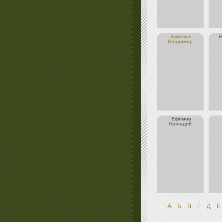
Ермаков
Владимир
Ефимов
Геннадий
А
Б
В
Г
Д
Е