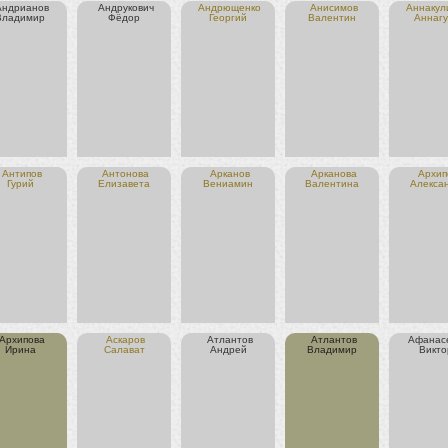
Андрианов
Андрукович
Андрющенко
Анисимов
Аннакул
Владимир
Фёдор
Георгий
Валентин
Аннагу
Антипов
Антонова
Арканов
Арканова
Архип
Гурий
Елизавета
Вениамин
Валентина
Алекса
Архипова
Аскаров
Атлантов
Атлантов
Афанас
Ирина
Салават
Андрей
Владимир
Викто