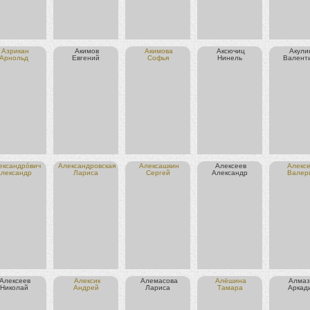
Азрикан
Акимов
Акимова
Аксючиц
Акули
Арнольд
Евгений
Софья
Нинель
Валент
ександро́вич
Александровская
Алексашкин
Алексеев
Алекс
лександр
Лариса
Сергей
Александр
Валер
Алексеев
Алексик
Алемасова
Алёшина
Алмаз
Николай
Андрей
Лариса
Тамара
Аркад