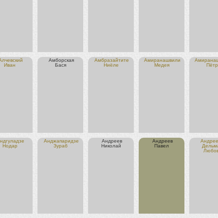
Алчевский
Амборская
Амбразайтите
Амиранашвили
Амирана
Иван
Бася
Ниёле
Медея
Пётр
ндгуладзе
Анджапаридзе
Андреев
Андреев
Андрее
Нодар
Зураб
Николай
Павел
Дельм
Любо