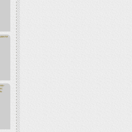
швили
ва-
ас
вь