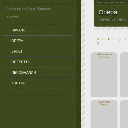
Страница обновлена
1
Поиск по сайту в Яндексе:
Опера
Сейчас Вы здесь:
НАЧАЛО
А
Б
В
Г
Д
Е
ОПЕРА
Я
БАЛЕТ
Аббакумов
Зосима
ОПЕРЕТТА
ПЕРСОНАЛИИ
КОНТАКТ
Абдуллин
Ришат