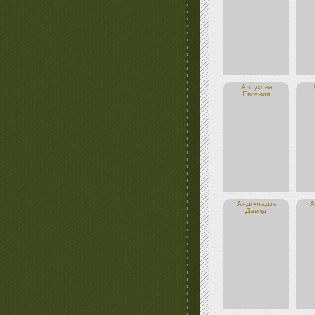
Алтухова
Евгения
Андгуладзе
А
Давид