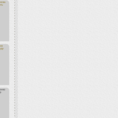
иева
ль
ов
ндр
енко
р