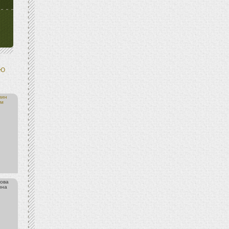
Ю
лин
им
ова
ина