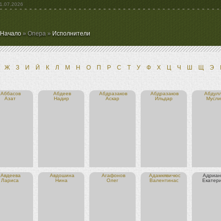
1.07.2026
Начало
» Опера »
Исполнители
Ж
З
И
Й
К
Л
М
Н
О
П
Р
С
Т
У
Ф
Х
Ц
Ч
Ш
Щ
Э
Аббасов
Абдеев
Абдразаков
Абдразаков
Абдул
Азат
Надир
Аскар
Ильдар
Мусл
Авдеева
Авдошина
Агафонов
Адамкявичюс
Адриан
Лариса
Нина
Олег
Валентинас
Екатер