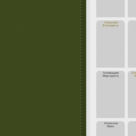
Азерская
Елизавета
Алавердян
Ал
Маргарита
А
Алексеев
Иван