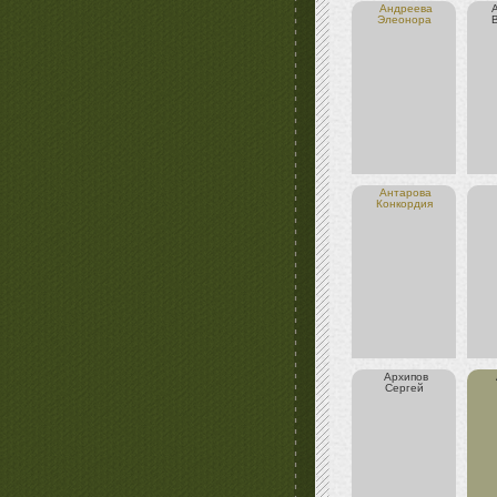
Андреева
Элеонора
Антарова
Конкордия
Архипов
Сергей