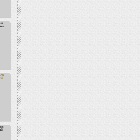
на
ина
еев
ий
ов
ий