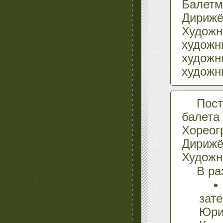
Балетм
Дириж
Художн
художн
художн
художн
Пос
балета 
Хореог
Дирижё
Художн
В ра
зат
Юр