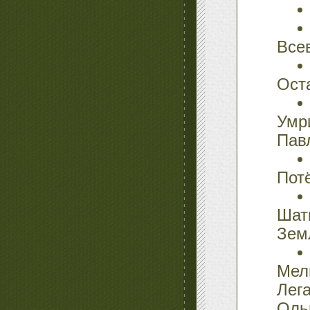
Все
Ост
Умр
Пав
Пот
Ша
Зем
Мел
Лег
Оль