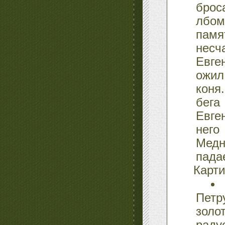
брос
лбом
памя
несч
Евге
ожил
коня
бега
Евге
него
Медн
пада
Карти
Петр
золо