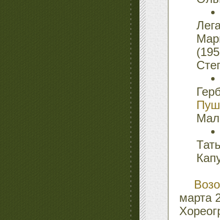
Лег
Ма
(19
Сте
Ге
Пуш
Мал
Тат
Кап
Возо
марта 
Хорео