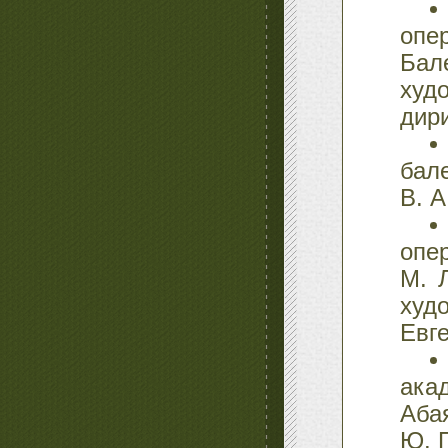
опе
Бал
худ
дир
бал
В. А
опе
М. 
худ
Евг
ака
Аб
Ю. 