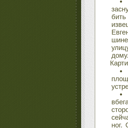
засн
бить
изве
Евге
шине
улиц
дому.
Карт
пло
устр
вбег
стор
сейч
ног.