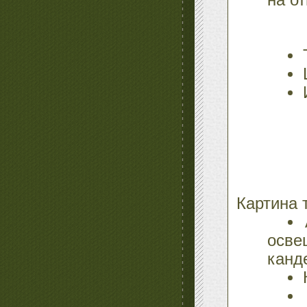
на о
Картина 
осв
канд