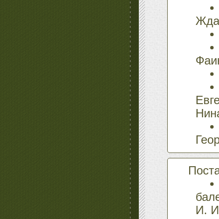
Жда
Фаи
Евг
Нин
Геор
Поста
бал
И. И