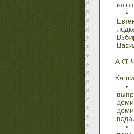
его о
Евге
лодк
Взби
Васи
АКТ 
Карт
выпр
доми
доми
вода.