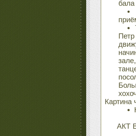
бала
приё
Петр
дви
начи
зал
танц
посо
Боль
хохоч
Картина 
АКТ 