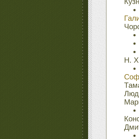
Куз
Гал
Чор
Н. Х
Соф
Там
Люд
Мар
Кон
Дми