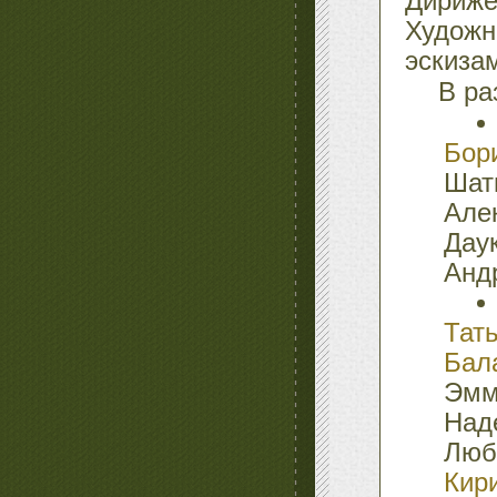
Дириж
Худож
эскиза
В ра
Бор
Ша
Але
Дау
Анд
Тат
Бал
Эмм
Над
Люб
Кир