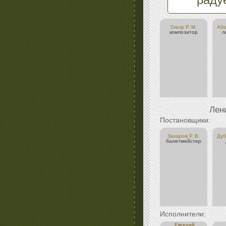
раду
Глиэр Р. М.
Або
композитор
л
Лен
Постановщики:
Захаров Р. В.
Дуб
балетмейстер
Исполнители:
Евгений