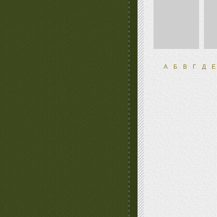
А
Б
В
Г
Д
Е