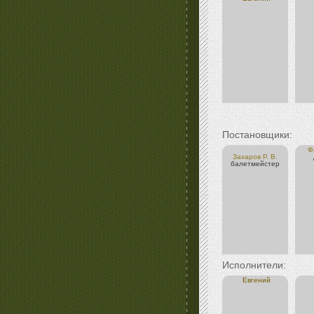
Постановщики:
Ф
Захаров Р. В.
балетмейстер
Исполнители:
Евгений