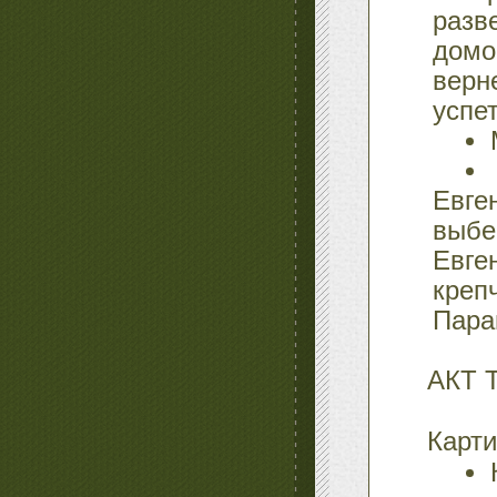
разв
домо
верн
успе
Евг
выбе
Евге
креп
Пара
АКТ 
Карт