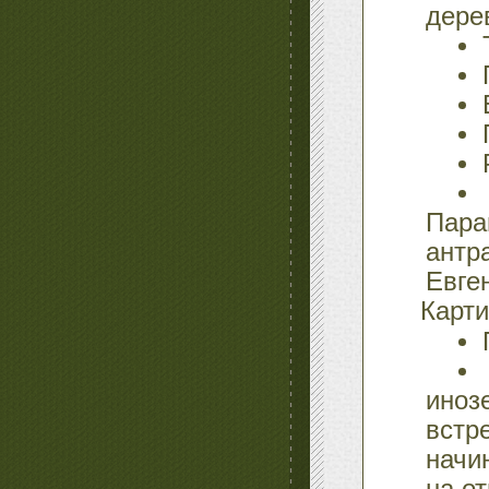
дерев
Пара
антр
Евге
Карти
ино
вст
начи