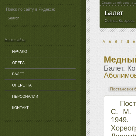
Страница обновлена
1
Поиск по сайту в Яндексе:
Балет
Сейчас Вы здесь:
Меню сайта:
А
Б
В
Г
Д
Е
НАЧАЛО
Медный
ОПЕРА
Балет. К
Аболимо
БАЛЕТ
ОПЕРЕТТА
Постановки 
ПЕРСОНАЛИИ
Пост
КОНТАКТ
С. М. 
1949.
Хореог