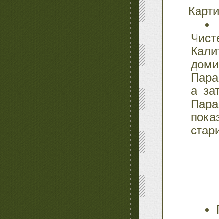
Карти
Чист
Кали
доми
Пара
а за
Пара
пока
стари