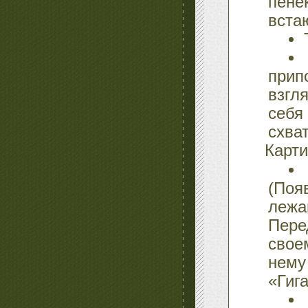
пене
вста
прип
взгл
себя
схват
Карти
(Поя
лежа
Пере
свое
нему
«Гиг