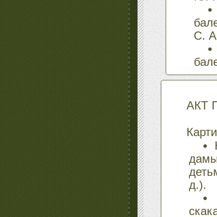
бал
С. А
бал
АКТ 
Карти
дамы
деть
д.).
ска