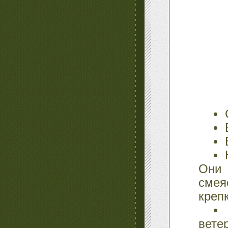
Они 
смея
крепк
вете