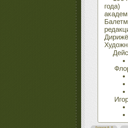
года)
академ
Балетм
редакц
Дириж
Худож
Дейс
Фло
Иго
Лопухов Ф. В.