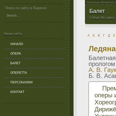
Страница обновлена
1
Поиск по сайту в Яндексе:
Балет
Сейчас Вы здесь:
Меню сайта:
А
Б
В
Г
Д
Е
НАЧАЛО
Ледяна
ОПЕРА
Балетная 
прологом
БАЛЕТ
А. В. Гау
ОПЕРЕТТА
Б. В. Ас
ПЕРСОНАЛИИ
Прем
КОНТАКТ
оперы 
Хореог
Дириж