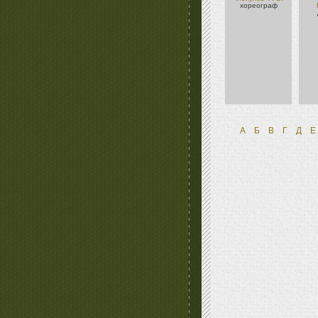
хореограф
А
Б
В
Г
Д
Е