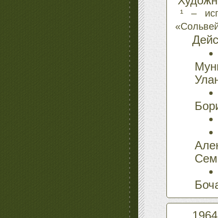
Худож
¹ – ис
«Сольвей
Дейс
Мун
Ула
Бор
Але
Сем
Боч
1964