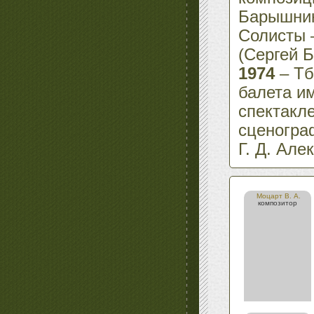
Барышник
Солисты 
(Сергей 
1974
– Тб
балета и
спектакл
сценогра
Г. Д. Але
Моцарт В. А.
композитор