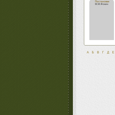
Постановки
М.М.Фокин
А
Б
В
Г
Д
Е