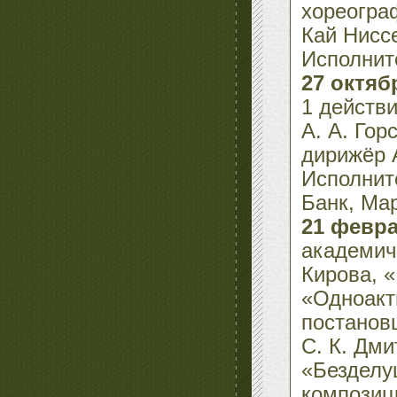
хореогра
Кай Нисс
Исполнит
27 октяб
1 действ
А. А. Гор
дирижёр А
Исполнит
Банк, Ма
21 февра
академич
Кирова, 
«Одноакт
постановщ
С. К. Дм
«Безделу
композиц