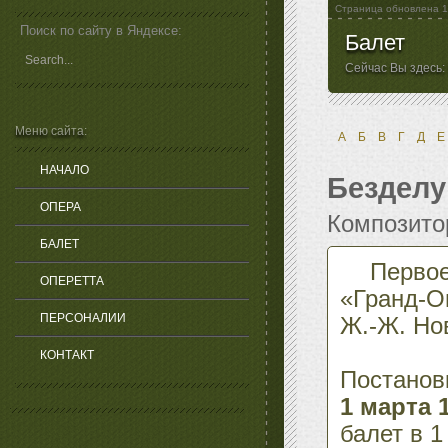
Страница обновлена
1
Поиск по сайту в Яндексе:
Балет
Сейчас Вы здесь:
Меню сайта:
А
Б
В
Г
Д
Е
НАЧАЛО
Бездел
ОПЕРА
Композит
БАЛЕТ
Первое
ОПЕРЕТТА
«Гранд-О
ПЕРСОНАЛИИ
Ж.-Ж. Но
КОНТАКТ
Постанов
1 марта 
балет в 